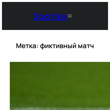
Перейти
к
Sportika
содержимому
Метка:
фиктивный матч