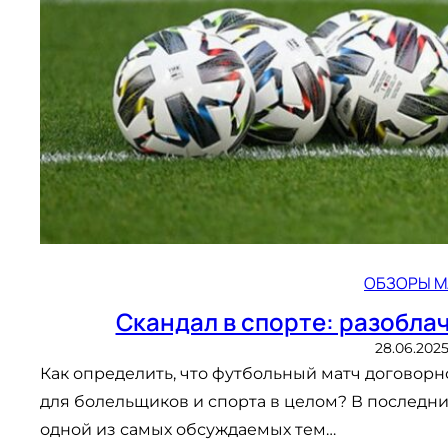
ОБЗОРЫ М
Скандал в спорте: разобла
28.06.202
Как определить, что футбольный матч договорно
для болельщиков и спорта в целом? В последн
одной из самых обсуждаемых тем…