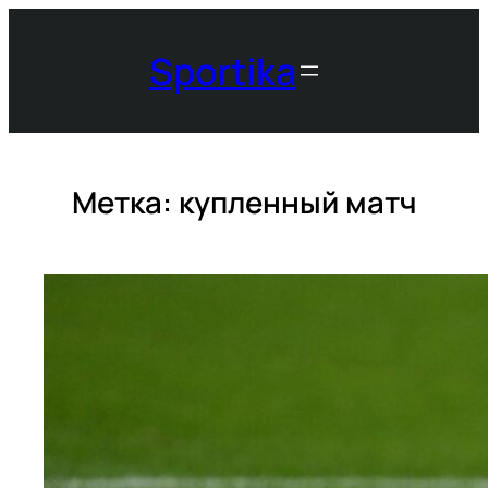
Перейти
к
Sportika
содержимому
Метка:
купленный матч