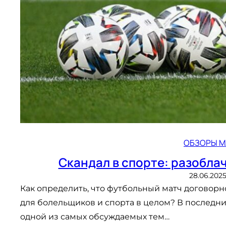
ОБЗОРЫ М
Скандал в спорте: разобла
28.06.202
Как определить, что футбольный матч договорно
для болельщиков и спорта в целом? В последн
одной из самых обсуждаемых тем…