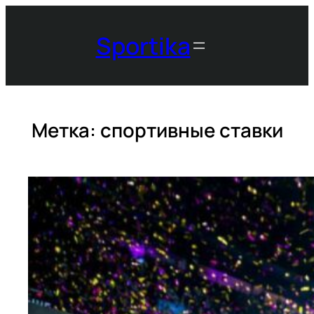
Перейти
к
Sportika
содержимому
Метка:
спортивные ставки