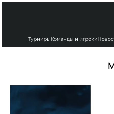
Перейти
к
содержимому
Турниры
Команды и игроки
Новос
М