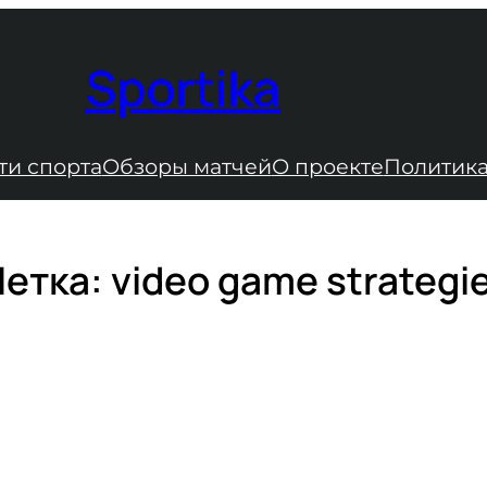
Sportika
ти спорта
Обзоры матчей
О проекте
Политика
етка:
video game strategi