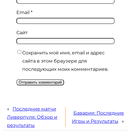
Email
*
Сайт
Сохранить моё имя, email и адрес
сайта в этом браузере для
последующих моих комментариев.
«
Последние матчи
Бавария: Последние
Ливерпуля: Обзор и
Игры и Результаты
»
результаты