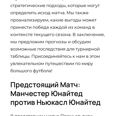
стратегические подходы, которые могут
определить исход матча. Мы также
проанализируем, какие выгоды может
принести победа каждой из команд в
контексте текущего сезона. В заключение,
мы предложим прогнозы и обсудим
возможные последствия для турнирной
таблицы. Присоединяйтесь к нам в этом
увлекательном путешествии по миру
большого футбола!
Предстоящий Матч:
Манчестер Юнайтед
против Ньюкасл Юнайтед