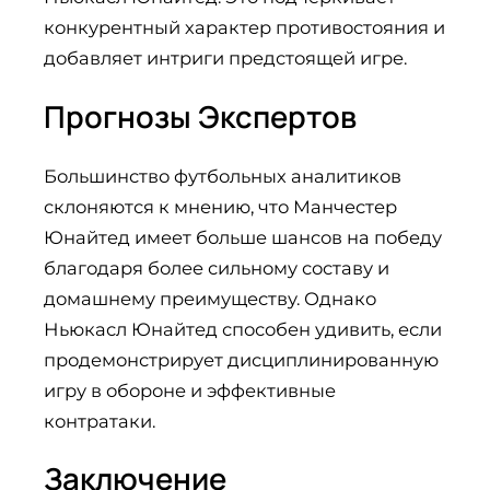
конкурентный характер противостояния и
добавляет интриги предстоящей игре.
Прогнозы Экспертов
Большинство футбольных аналитиков
склоняются к мнению, что Манчестер
Юнайтед имеет больше шансов на победу
благодаря более сильному составу и
домашнему преимуществу. Однако
Ньюкасл Юнайтед способен удивить, если
продемонстрирует дисциплинированную
игру в обороне и эффективные
контратаки.
Заключение