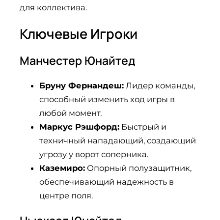
для коллектива.
Ключевые Игроки
Манчестер Юнайтед
Бруну Фернандеш:
Лидер команды,
способный изменить ход игры в
любой момент.
Маркус Рэшфорд:
Быстрый и
техничный нападающий, создающий
угрозу у ворот соперника.
Каземиро:
Опорный полузащитник,
обеспечивающий надежность в
центре поля.