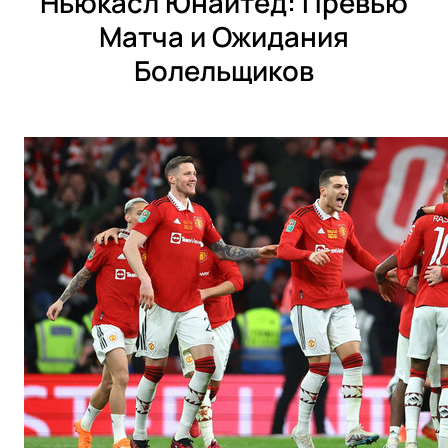
Ньюкасл Юнайтед: Превью
Матча и Ожидания
Болельщиков