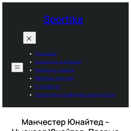
Перейти
к
Sportika
содержимому
Турниры
Команды и игроки
Новости спорта
Обзоры матчей
О проекте
Политика конфиденциальности
Манчестер Юнайтед –