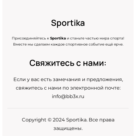
Sportika
Присоединяйтесь к
Sportika
и станьте частью мира спорта!
Вместе мы сделаем каждое спортивное событие ещё ярче.
Свяжитесь с нами:
Если у вас есть замечания и предложения,
свяжитесь с нами по электронной почте:
info@bb3x.ru
Copyright © 2024 Sportika. Все права
защищены.